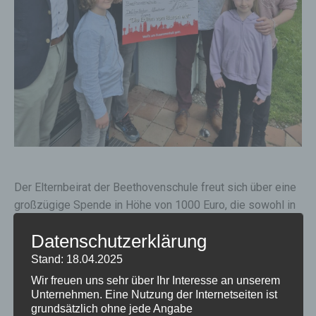
Der Elternbeirat der Beethovenschule freut sich über eine
großzügige Spende in Höhe von 1000 Euro, die sowohl in
die Anschaffung eines lebensrettenden Geräts als auch in
Datenschutzerklärung
einen passenden Wandkasten investiert wurde.
Beides ist nun im Außenbereich neben dem Haupteingang
Stand: 18.04.2025
angebracht. Dadurch ist das Gerät öffentlich zugänglich
Wir freuen uns sehr über Ihr Interesse an unserem
und trägt zur Erhöhung der Sicherheit aller Menschen in
Unternehmen. Eine Nutzung der Internetseiten ist
grundsätzlich ohne jede Angabe
der Umgebung bei.