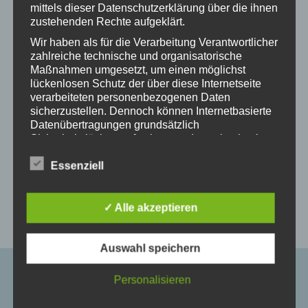
mittels dieser Datenschutzerklärung über die ihnen
zustehenden Rechte aufgeklärt.
Wir haben als für die Verarbeitung Verantwortlicher
zahlreiche technische und organisatorische
Aktuelle News
Maßnahmen umgesetzt, um einen möglichst
lückenlosen Schutz der über diese Internetseite
verarbeiteten personenbezogenen Daten
Der Eiscreme auf der Spur
sicherzustellen. Dennoch können Internetbasierte
Leseprojekte im Rahmen des Startchancenprogramms
Datenübertragungen grundsätzlich
Sicherheitslücken aufweisen, sodass ein absoluter
FREI DAY für die Zukunft
Schutz nicht gewährleistet werden kann. Aus
Schule bis der Arzt kommt
diesem Grund steht es jeder betroffenen Person
Essenziell
frei, personenbezogene Daten auch auf
Heute Roller, morgen Fahrrad!
alternativen Wegen, beispielsweise telefonisch, an
uns zu übermitteln.
✓ Alle akzeptieren
Begriffsbestimmungen
Die Datenschutzerklärung beruht auf den
Auswahl speichern
Begrifflichkeiten, die durch den Europäischen
Richtlinien- und Verordnungsgeber beim Erlass
Personalisieren
der Datenschutz-Grundverordnung (DS-GVO)
Kontaktinformationen
verwendet wurden. Unsere Datenschutzerklärung