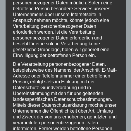
personenbezogener Daten möglich. Sofern eine
Auch den Schülerinnen und Schülern war es ein großes
betroffene Person besondere Services unseres
Anliegen, sich bei der Anschaffung zu beteiligen. Aus
Unternehmens über unsere Internetseite in
diesem Grund wurde auch ein Teil der Einnahmen aus dem
Anspruch nehmen möchte, könnte jedoch eine
Verarbeitung personenbezogener Daten
letztjährigen Spendenlauf eingebracht.
erforderlich werden. Ist die Verarbeitung
personenbezogener Daten erforderlich und
besteht für eine solche Verarbeitung keine
gesetzliche Grundlage, holen wir generell eine
Einwilligung der betroffenen Person ein.
Categories:
Grundschule
,
Mittelschule
,
News
5. Juni 2025
Die Verarbeitung personenbezogener Daten,
beispielsweise des Namens, der Anschrift, E-Mail-
Adresse oder Telefonnummer einer betroffenen
Kommentarnavigation
Person, erfolgt stets im Einklang mit der
Datenschutz-Grundverordnung und in
ZURÜCK
Übereinstimmung mit den für uns geltenden
Vorheriger
SMV gewinnt Impact Award 2025!
landesspezifischen Datenschutzbestimmungen.
Beitrag:
Mittels dieser Datenschutzerklärung möchte unser
Unternehmen die Öffentlichkeit über Art, Umfang
NÄCHSTES
und Zweck der von uns erhobenen, genutzten und
Bewerbertag an der Beethovenschule: Praxisnahes
verarbeiteten personenbezogenen Daten
Nächster
Training für die Zukunft
informieren. Ferner werden betroffene Personen
Beitrag: