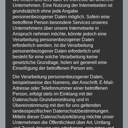
Unternehmen. Eine Nutzung der Internetseiten ist
dem festlich geschmückten Kirchplatz.
grundsätzlich ohne jede Angabe
Mit zahlreichen kleinen und großen Geschenkpaketen
personenbezogener Daten möglich. Sofern eine
wurde die Weihnachtsbude am „Zuckerplätzle 4“
betroffene Person besondere Services unseres
geschmückt, welche auch von zahlreichen Besuchern
Unternehmens über unsere Internetseite in
Anspruch nehmen möchte, könnte jedoch eine
gekauft wurden. Ergänzt wurde das Angebot durch die
Verarbeitung personenbezogener Daten
Bastelarbeiten vom schulischen Weihnachtsbasar und
erforderlich werden. Ist die Verarbeitung
Weihnachtspunsch.
personenbezogener Daten erforderlich und
Ein herzliches Dankeschön an alle Helfer und
besteht für eine solche Verarbeitung keine
gesetzliche Grundlage, holen wir generell eine
Geschenkespender, insbesondere an die Eltern unseres
Einwilligung der betroffenen Person ein.
Elternbeirats!
Die Verarbeitung personenbezogener Daten,
beispielsweise des Namens, der Anschrift, E-Mail-
Adresse oder Telefonnummer einer betroffenen
Categories:
Grundschule
,
Mittelschule
,
Veranstaltung
Person, erfolgt stets im Einklang mit der
12. Dezember 2024
Datenschutz-Grundverordnung und in
Übereinstimmung mit den für uns geltenden
landesspezifischen Datenschutzbestimmungen.
Mittels dieser Datenschutzerklärung möchte unser
Kommentarnavigation
Unternehmen die Öffentlichkeit über Art, Umfang
ZURÜCK