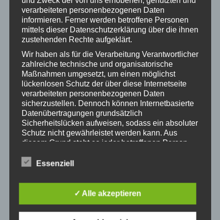
und Zweck der von uns erhobenen, genutzten und
verarbeiteten personenbezogenen Daten
Vorheriger
Weihnachtsbasar 2025
informieren. Ferner werden betroffene Personen
Beitrag:
mittels dieser Datenschutzerklärung über die ihnen
NÄCHSTES
zustehenden Rechte aufgeklärt.
Elternbeirat finanziert Defibrillator – Schüler
Wir haben als für die Verarbeitung Verantwortlicher
Nächster
beteiligen sich
zahlreiche technische und organisatorische
Beitrag:
Maßnahmen umgesetzt, um einen möglichst
lückenlosen Schutz der über diese Internetseite
verarbeiteten personenbezogenen Daten
sicherzustellen. Dennoch können Internetbasierte
Datenübertragungen grundsätzlich
Aktuelle News
Sicherheitslücken aufweisen, sodass ein absoluter
Schutz nicht gewährleistet werden kann. Aus
Der Eiscreme auf der Spur
diesem Grund steht es jeder betroffenen Person
frei, personenbezogene Daten auch auf
Leseprojekte im Rahmen des Startchancenprogramms
alternativen Wegen, beispielsweise telefonisch, an
Essenziell
FREI DAY für die Zukunft
uns zu übermitteln.
Schule bis der Arzt kommt
Begriffsbestimmungen
✓ Alle akzeptieren
Heute Roller, morgen Fahrrad!
Die Datenschutzerklärung beruht auf den
Begrifflichkeiten, die durch den Europäischen