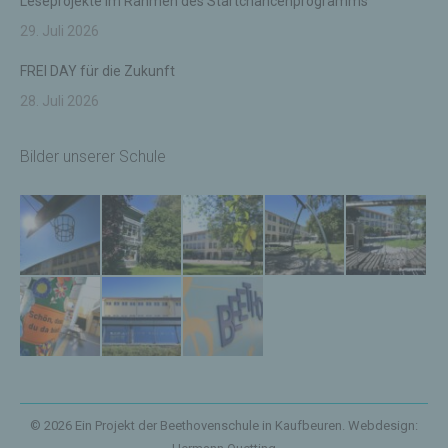
physischen, physiologischen, genetischen,
Leseprojekte im Rahmen des Startchancenprogramms
psychischen, wirtschaftlichen, kulturellen oder
29. Juli 2026
sozialen Identität dieser natürlichen Person sind,
identifiziert werden kann.
FREI DAY für die Zukunft
b) betroffene Person
28. Juli 2026
Betroffene Person ist jede identifizierte oder
identifizierbare natürliche Person, deren
Bilder unserer Schule
personenbezogene Daten von dem für die
Verarbeitung Verantwortlichen verarbeitet werden.
c) Verarbeitung
Verarbeitung ist jeder mit oder ohne Hilfe
automatisierter Verfahren ausgeführte Vorgang
oder jede solche Vorgangsreihe im
Zusammenhang mit personenbezogenen Daten
wie das Erheben, das Erfassen, die Organisation,
das Ordnen, die Speicherung, die Anpassung oder
Veränderung, das Auslesen, das Abfragen, die
Verwendung, die Offenlegung durch Übermittlung,
Verbreitung oder eine andere Form der
Bereitstellung, den Abgleich oder die Verknüpfung,
© 2026 Ein Projekt der Beethovenschule in Kaufbeuren. Webdesign:
die Einschränkung, das Löschen oder die